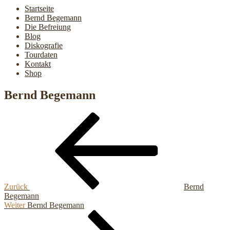
Startseite
Bernd Begemann
Die Befreiung
Blog
Diskografie
Tourdaten
Kontakt
Shop
Bernd Begemann
Beitragsnavigation
Vorheriger
Beitrag
Zurück
Bernd
Begemann
Nächster
Weiter
Bernd Begemann
Beitrag