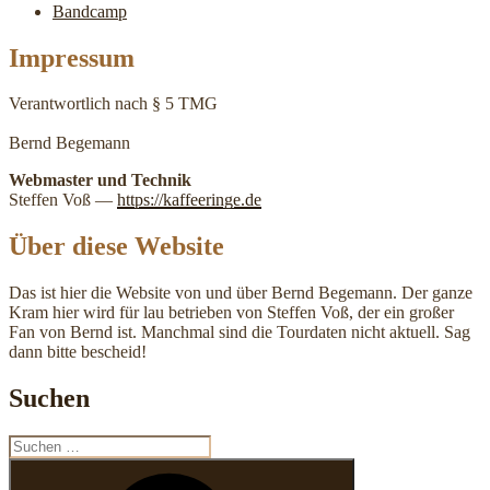
Bandcamp
Impressum
Ver­ant­wort­lich nach § 5 TMG
Bernd Bege­mann
Web­mas­ter und Technik
Stef­fen Voß —
https://kaf​fee​ringe​.de
Über diese Website
Das ist hier die Website von und über Bernd Begemann. Der ganze
Kram hier wird für lau betrieben von Steffen Voß, der ein großer
Fan von Bernd ist. Manchmal sind die Tourdaten nicht aktuell. Sag
dann bitte bescheid!
Suchen
Suche
nach:
Suchen