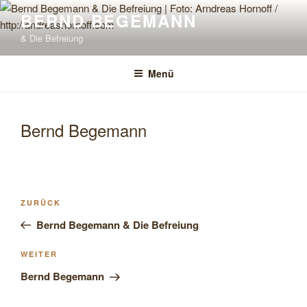
Zum
BERND BEGEMANN
Inhalt
& Die Befreiung
springen
Menü
Bernd Begemann
Beitragsnavigation
Vorheriger
ZURÜCK
Beitrag
Bernd Begemann & Die Befreiung
Nächster
WEITER
Beitrag
Bernd Begemann