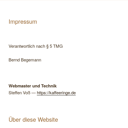
Impressum
Ver­ant­wort­lich nach § 5 TMG
Bernd Bege­mann
Web­mas­ter und Technik
Stef­fen Voß —
https://kaf​fee​ringe​.de
Über diese Website