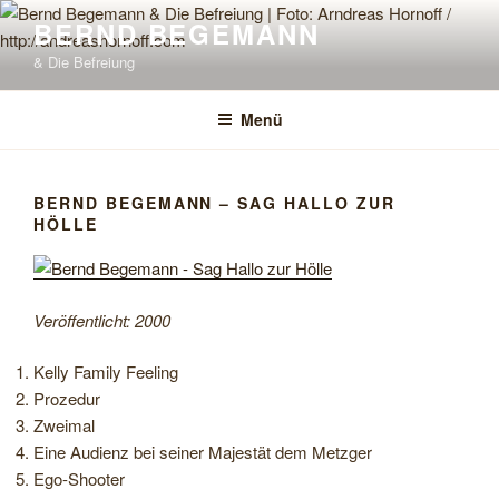
Zum
BERND BEGEMANN
Inhalt
& Die Befreiung
springen
Menü
BERND BEGEMANN – SAG HALLO ZUR
HÖLLE
Veröffentlicht: 2000
Kelly Family Feeling
Pro­ze­dur
Zwei­mal
Eine Audi­enz bei sei­ner Majes­tät dem Metzger
Ego-​Shooter