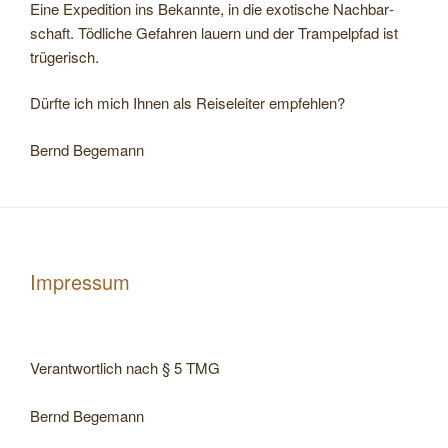
Eine Expe­di­tion ins Bekannte, in die exo­ti­sche Nach­bar­
schaft. Töd­li­che Gefah­ren lau­ern und der Tram­pel­pfad ist
trügerisch.
Dürfte ich mich Ihnen als Rei­se­lei­ter empfehlen?
Bernd Bege­mann
Impressum
Ver­ant­wort­lich nach § 5 TMG
Bernd Bege­mann