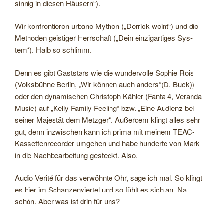
sin­nig in die­sen Häusern“).
Wir kon­fron­tie­ren urbane Mythen („Derrick weint“) und die
Metho­den geis­ti­ger Herr­schaft („Dein ein­zig­ar­ti­ges Sys­
tem“). Halb so schlimm.
Denn es gibt Gast­stars wie die wun­der­volle Sophie Rois
(Volks­bühne Ber­lin, „Wir kön­nen auch anders“(D. Buck))
oder den dyna­mi­schen Chris­toph Käh­ler (Fanta 4, Veranda
Music) auf „Kelly Family Fee­ling“ bzw. „Eine Audi­enz bei
sei­ner Majes­tät dem Metz­ger“. Außer­dem klingt alles sehr
gut, denn inzwi­schen kann ich prima mit mei­nem TEAC-​
Kassettenrecorder umge­hen und habe hun­derte von Mark
in die Nach­be­ar­bei­tung gesteckt. Also.
Audio Verité für das ver­wöhnte Ohr, sage ich mal. So klingt
es hier im Schan­zen­vier­tel und so fühlt es sich an. Na
schön. Aber was ist drin für uns?