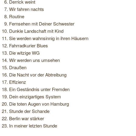
Derrick weint
Wir fah­ren nachts
Rou­tine
Fern­se­hen mit Dei­ner Schwester
Dunkle Land­schaft mit Kind
Sie wer­den wahn­sin­nig in ihren Häusern
Fahr­rad­ku­rier Blues
Die wit­zige
WG
Wir wer­den uns umsehen
Drau­ßen
Die Nacht vor der Abtreibung
Effi­zi­enz
Ein Geständ­nis unter Fremden
Dein ein­zig­ar­ti­ges System
Die toten Augen von Hamburg
Stunde der Schande
Ber­lin war stärker
In mei­ner letz­ten Stunde