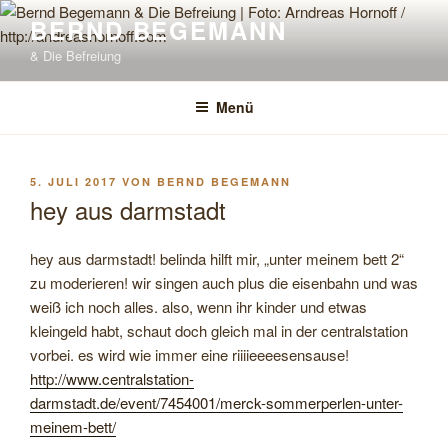
Zum
BERND BEGEMANN
Inhalt
& Die Befreiung
springen
Menü
VERÖFFENTLICHT
5. JULI 2017
VON
BERND BEGEMANN
AM
hey aus darmstadt
hey aus darmstadt! belinda hilft mir, „unter meinem bett 2“
zu moderieren! wir singen auch plus die eisenbahn und was
weiß ich noch alles. also, wenn ihr kinder und etwas
kleingeld habt, schaut doch gleich mal in der centralstation
vorbei. es wird wie immer eine riiiieeeesensause!
http://www.centralstation-
darmstadt.de/event/7454001/merck-sommerperlen-unter-
meinem-bett/