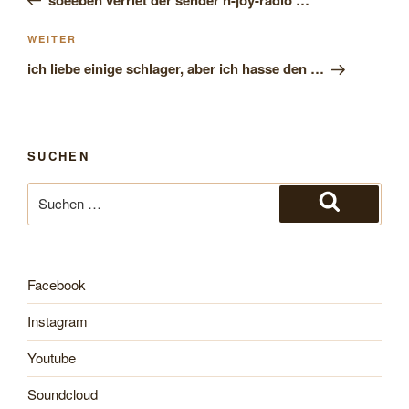
Nächster
WEITER
Beitrag
ich liebe einige schlager, aber ich hasse den …
SUCHEN
Suche
nach:
Suchen
Facebook
Instagram
Youtube
Soundcloud