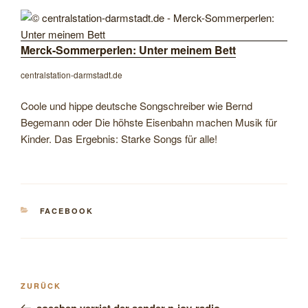
Merck-Sommerperlen: Unter meinem Bett
centralstation-darmstadt.de
Coole und hippe deutsche Songschreiber wie Bernd
Begemann oder Die höhste Eisenbahn machen Musik für
Kinder. Das Ergebnis: Starke Songs für alle!
KATEGORIEN
FACEBOOK
Beitragsnavigation
Vorheriger
ZURÜCK
Beitrag
soeeben verriet der sender n-joy-radio …