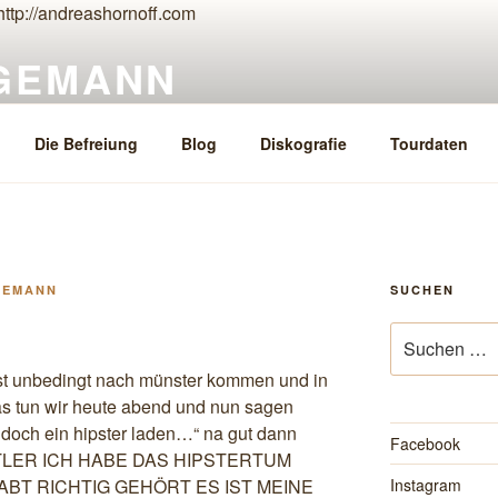
GEMANN
Die Befreiung
Blog
Diskografie
Tourdaten
GEMANN
SUCHEN
Suche
nach:
üsst unbedingt nach münster kommen und in
as tun wir heute abend und nun sagen
st doch ein hipster laden…“ na gut dann
Facebook
STLER ICH HABE DAS HIPSTERTUM
BT RICHTIG GEHÖRT ES IST MEINE
Instagram