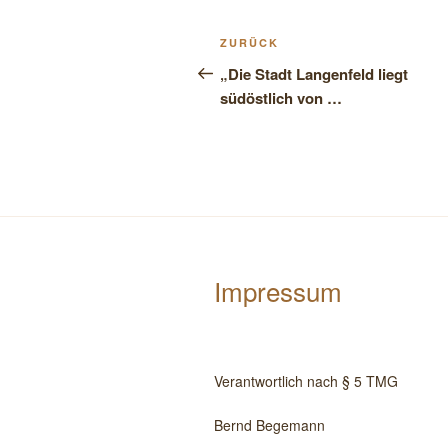
Beitragsnavigation
Vorheriger
ZURÜCK
Beitrag
„Die Stadt Langenfeld liegt
südöstlich von …
Impressum
Ver­ant­wort­lich nach § 5 TMG
Bernd Bege­mann