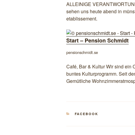
ALLEINIGE VERANTWORTUNG nur h
sehen uns heute abend in münst
etablissement.
Start – Pension Schmidt
pensionschmidt.se
Café, Bar & Kultur Wir sind ein 
buntes Kulturprogramm. Seit dem
Gemütliche Wohnzimmeratmosphä
KATEGORIEN
FACEBOOK