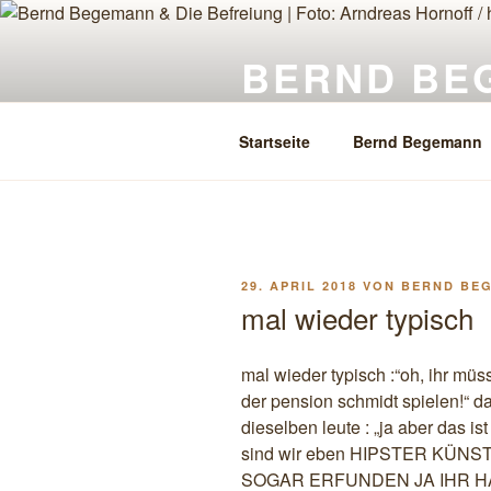
Zum
Inhalt
BERND BE
springen
& Die Befreiung
Startseite
Bernd Begemann
VERÖFFENTLICHT
29. APRIL 2018
VON
BERND BE
AM
mal wieder typisch
mal wieder typisch :“oh, ihr m
der pension schmidt spielen!“ d
dieselben leute : „ja aber das i
sind wir eben HIPSTER KÜN
SOGAR ERFUNDEN JA IHR HA